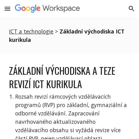
Skip to main content
Skip to navigation
ICT a technologie
 > 
Základní východiska ICT 
kurikula
ZÁKLADNÍ VÝCHODISKA A TEZE 
REVIZÍ ICT KURIKULA
Rozsah revizí rámcových vzdělávacích 
programů (RVP) pro základní, gymnaziální a 
odborné vzdělávání. Zapracování 
navrhovaného aktualizovaného 
vzdělávacího obsahu si vyžádá revize více 
částí RVP, nejen vzdělávací oblasti 