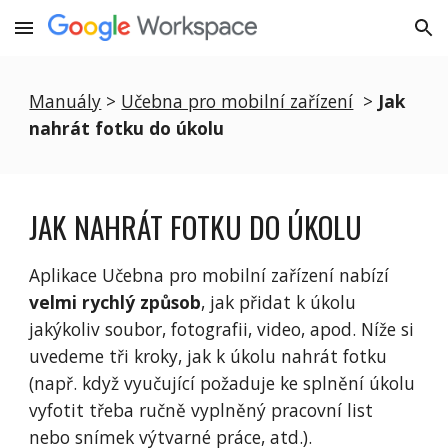
Skip to main content
Skip to navigation
Manuály
 > 
Učebna pro mobilní zařízení
  > 
Jak 
nahrát fotku do úkolu
JAK NAHRÁT FOTKU DO ÚKOLU
Aplikace Učebna pro mobilní zařízení nabízí 
velmi rychlý způsob
, jak přidat k úkolu 
jakýkoliv soubor, fotografii, video, apod. Níže si 
uvedeme tři kroky, jak k úkolu nahrát fotku 
(např. když vyučující požaduje ke splnění úkolu 
vyfotit třeba ručně vyplněný pracovní list 
nebo snímek výtvarné práce, atd.).