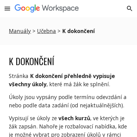
Skip to main content
Skip to navigation
Manuály
 > 
Učebna
 > 
K dokončení
K DOKONČENÍ
Stránka
 K dokončení přehledně vypisuje 
všechny úkoly
, které má žák ke splnění.
Úkoly jsou vypsány podle termínu odevzdání a 
nebo podle data zadání (od nejaktuálnějších).
Vypisují se úkoly ze 
všech kurzů
, ve kterých je 
žák zapsán. Nahoře je rozbalovací nabídka, kde 
je možné vybrat pro zobrazení úkolů v rámci 